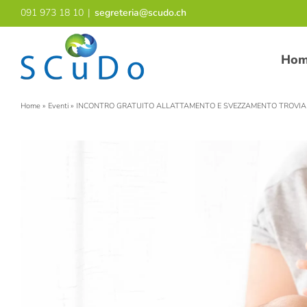
Salta
091 973 18 10
|
segreteria@scudo.ch
al
contenuto
Ho
Home
»
Eventi
»
INCONTRO GRATUITO ALLATTAMENTO E SVEZZAMENTO TROVIA