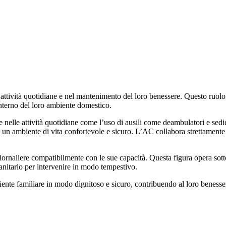
e attività quotidiane e nel mantenimento del loro benessere. Questo ruolo
interno del loro ambiente domestico.
e nelle attività quotidiane come l’uso di ausili come deambulatori e sedi
do un ambiente di vita confortevole e sicuro. L’AC collabora strettamente
giornaliere compatibilmente con le sue capacità. Questa figura opera sot
anitario per intervenire in modo tempestivo.
biente familiare in modo dignitoso e sicuro, contribuendo al loro benesse