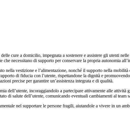
delle cure a domicilio, impegnata a sostenere e assistere gli utenti nell
rie che necessitano di supporto per conservare la propria autonomia all’
to nella vestizione e l’alimentazione, nonché il supporto nella mobilità 
un rapporto di fiducia con l’utente, rispettandone la dignità e promuoven
zioni precise per garantire un’assistenza integrata e di qualità.
mia dell’utente, incoraggiandolo a partecipare attivamente alle attività 
stato di salute dell’utente, comunicando eventuali cambiamenti al team s
damentale nel supportare le persone fragili, aiutandole a vivere in un am