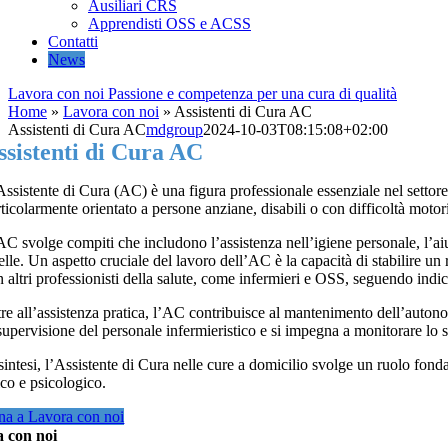
Ausiliari CRS
Apprendisti OSS e ACSS
Contatti
News
Lavora con noi
Passione e competenza per una cura di qualità
Home
»
Lavora con noi
»
Assistenti di Cura AC
Assistenti di Cura AC
mdgroup
2024-10-03T08:15:08+02:00
ssistenti di Cura AC
ssistente di Cura (AC) è una figura professionale essenziale nel settore 
rticolarmente orientato a persone anziane, disabili o con difficoltà moto
C svolge compiti che includono l’assistenza nell’igiene personale, l’aiu
elle. Un aspetto cruciale del lavoro dell’AC è la capacità di stabilire 
 altri professionisti della salute, come infermieri e OSS, seguendo indica
re all’assistenza pratica, l’AC contribuisce al mantenimento dell’autono
 supervisione del personale infermieristico e si impegna a monitorare lo 
sintesi, l’Assistente di Cura nelle cure a domicilio svolge un ruolo fon
ico e psicologico.
rna a Lavora con noi
 con noi