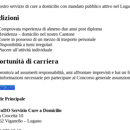
nostro servizio di cure a domicilio con mandato pubblico attivo nel Luga
izioni
Comprovata esperienza di almeno due anni post diploma
Residenza – domicilio nel nostro Cantone
Essere in possesso di un mezzo di trasporto personale
isponibilità a turni irregolari
iacere all’attività individuale
rtunità di carriera
pronto/a ad assumerti responsabilità, ami affrontare imprevisti e hai un f
e informazioni necessarie per partecipare al Concorso generale assunzion
so 2024
de Principale
uDO Servizio Cure a Domicilio
a Crocetta 10
62 Viganello – Lugano