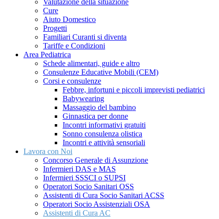
Valutazione della situazione
Cure
Aiuto Domestico
Progetti
Familiari Curanti si diventa
Tariffe e Condizioni
Area Pediatrica
Schede alimentari, guide e altro
Consulenze Educative Mobili (CEM)
Corsi e consulenze
Febbre, infortuni e piccoli imprevisti pediatrici
Babywearing
Massaggio del bambino
Ginnastica per donne
Incontri informativi gratuiti
Sonno consulenza olistica
Incontri e attività sensoriali
Lavora con Noi
Concorso Generale di Assunzione
Infermieri DAS e MAS
Infermieri SSSCI o SUPSI
Operatori Socio Sanitari OSS
Assistenti di Cura Socio Sanitari ACSS
Operatori Socio Assistenziali OSA
Assistenti di Cura AC