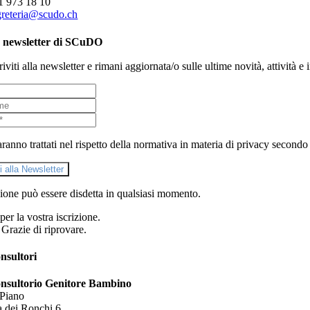
1 973 18 10
greteria@scudo.ch
 newsletter di SCuDO
riviti alla newsletter e rimani aggiornata/o sulle ultime novità, attività 
saranno trattati nel rispetto della normativa in materia di privacy secondo 
ti alla Newsletter
zione può essere disdetta in qualsiasi momento.
per la vostra iscrizione.
 Grazie di riprovare.
nsultori
nsultorio Genitore Bambino
 Piano
a dei Ronchi 6