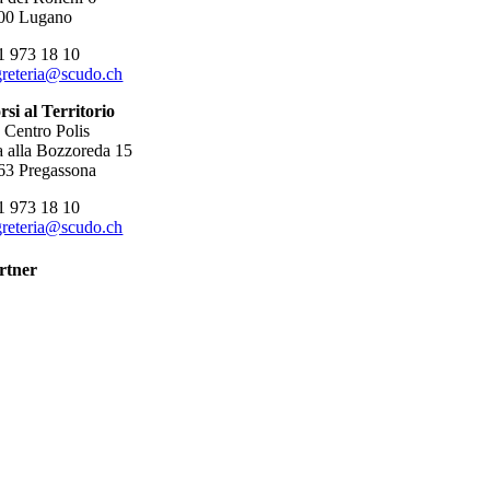
00 Lugano
1 973 18 10
greteria@scudo.ch
rsi al Territorio
o Centro Polis
a alla Bozzoreda 15
63 Pregassona
1 973 18 10
greteria@scudo.ch
rtner