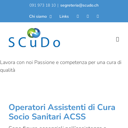
Salta
091 973 18 10
|
segreteria@scudo.ch
al
Chi siamo
Links
contenuto
Lavora con noi
Passione e competenza per una cura di
qualità
Operatori Assistenti di Cura
Socio Sanitari ACSS