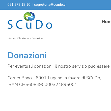
Salta
091 973 18 10
|
segreteria@scudo.ch
al
contenuto
Ho
Home
»
Chi siamo
»
Donazioni
Donazioni
Per eventuali donazioni, il nostro servizio può esser
Corner Banca, 6901 Lugano, a favore di SCuDo,
IBAN CH5608490000324895001