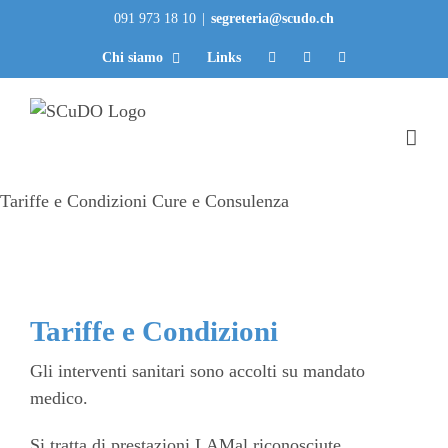
Salta
091 973 18 10
|
segreteria@scudo.ch
al
Chi siamo
Links
contenuto
Tariffe e Condizioni
Cure e Consulenza
Tariffe e Condizioni
Gli interventi sanitari sono accolti su mandato
medico.
Si tratta di prestazioni LAMal riconosciute