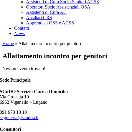
Assistenti di Cura Socio Sanitari ACSS
Operatori Socio Assistenziali OSA
Assistenti di Cura AC
Ausiliari CRS
Apprendisti OSS e ACSS
Contatti
News
Home
»
Allattamento incontro per genitori
Allattamento incontro per genitori
Nessun evento trovato!
Sede Principale
SCuDO Servizio Cure a Domicilio
Via Crocetta 10
6962 Viganello – Lugano
091 973 18 10
segreteria@scudo.ch
Consultori