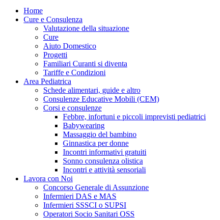
Home
Cure e Consulenza
Valutazione della situazione
Cure
Aiuto Domestico
Progetti
Familiari Curanti si diventa
Tariffe e Condizioni
Area Pediatrica
Schede alimentari, guide e altro
Consulenze Educative Mobili (CEM)
Corsi e consulenze
Febbre, infortuni e piccoli imprevisti pediatrici
Babywearing
Massaggio del bambino
Ginnastica per donne
Incontri informativi gratuiti
Sonno consulenza olistica
Incontri e attività sensoriali
Lavora con Noi
Concorso Generale di Assunzione
Infermieri DAS e MAS
Infermieri SSSCI o SUPSI
Operatori Socio Sanitari OSS