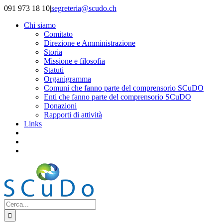
Salta
091 973 18 10
|
segreteria@scudo.ch
al
Chi siamo
contenuto
Comitato
Direzione e Amministrazione
Storia
Missione e filosofia
Statuti
Organigramma
Comuni che fanno parte del comprensorio SCuDO
Enti che fanno parte del comprensorio SCuDO
Donazioni
Rapporti di attività
Links
Cerca
per: