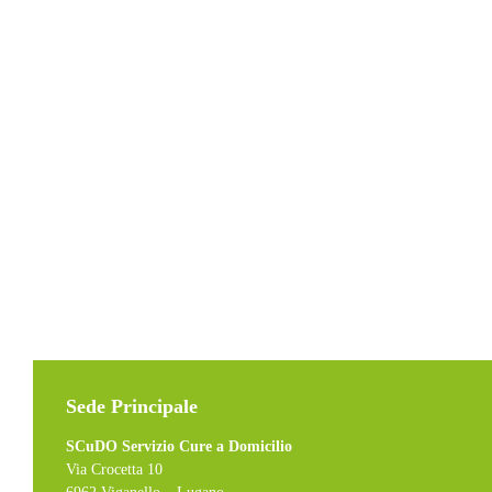
Sede Principale
SCuDO Servizio Cure a Domicilio
Via Crocetta 10