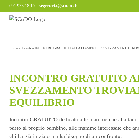
Salta
091 973 18 10
|
segreteria@scudo.ch
al
contenuto
Home
»
Eventi
»
INCONTRO GRATUITO ALLATTAMENTO E SVEZZAMENTO TROV
INCONTRO GRATUITO 
SVEZZAMENTO TROVIA
EQUILIBRIO
Incontro GRATUITO dedicato alle mamme che allattano o c
pasto al proprio bambino, alle mamme interessate che an
chi ha già iniziato ma ha bisogno di un confronto.