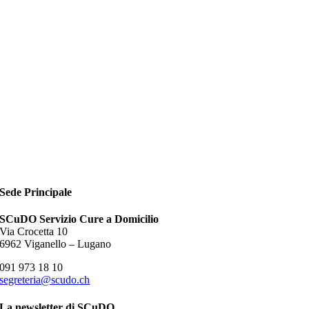
Sede Principale
SCuDO Servizio Cure a Domicilio
Via Crocetta 10
6962 Viganello – Lugano
091 973 18 10
segreteria@scudo.ch
La newsletter di SCuDO