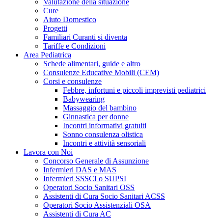
Valutazione della situazione
Cure
Aiuto Domestico
Progetti
Familiari Curanti si diventa
Tariffe e Condizioni
Area Pediatrica
Schede alimentari, guide e altro
Consulenze Educative Mobili (CEM)
Corsi e consulenze
Febbre, infortuni e piccoli imprevisti pediatrici
Babywearing
Massaggio del bambino
Ginnastica per donne
Incontri informativi gratuiti
Sonno consulenza olistica
Incontri e attività sensoriali
Lavora con Noi
Concorso Generale di Assunzione
Infermieri DAS e MAS
Infermieri SSSCI o SUPSI
Operatori Socio Sanitari OSS
Assistenti di Cura Socio Sanitari ACSS
Operatori Socio Assistenziali OSA
Assistenti di Cura AC