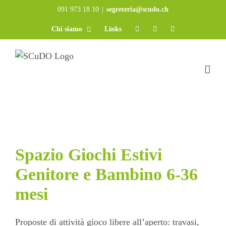
Salta
091 973 18 10
|
segreteria@scudo.ch
al
Chi siamo
Links
contenuto
Spazio Giochi Estivi
Genitore e Bambino 6-36
mesi
Proposte di attività gioco libere all’aperto: travasi,