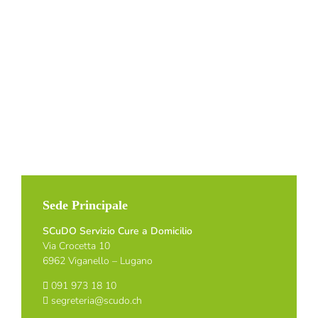
Sede Principale
SCuDO Servizio Cure a Domicilio
Via Crocetta 10
6962 Viganello – Lugano
091 973 18 10
segreteria@scudo.ch