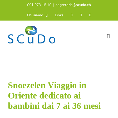
Salta
091 973 18 10
|
segreteria@scudo.ch
al
Chi siamo
Links
contenuto
Snoezelen Viaggio in
Oriente dedicato ai
bambini dai 7 ai 36 mesi