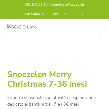
Salta
091 973 18 10
|
segreteria@scudo.ch
al
Chi siamo
Links
contenuto
Snoezelen Merry
Christmas 7-36 mesi
Incontro sensoriale con attività di esplorazione
dedicato ai bambini tra i 7 e i 36 mesi