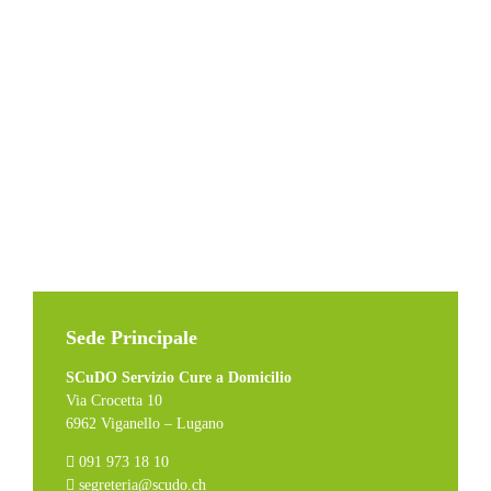
Sede Principale
SCuDO Servizio Cure a Domicilio
Via Crocetta 10
6962 Viganello – Lugano
091 973 18 10
segreteria@scudo.ch