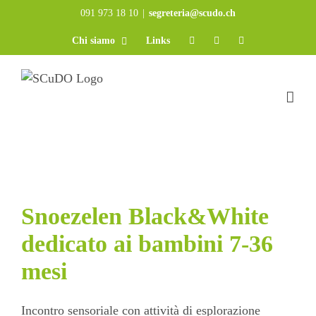
Salta
091 973 18 10
|
segreteria@scudo.ch
al
Chi siamo
Links
contenuto
Snoezelen Black&White
dedicato ai bambini 7-36
mesi
Incontro sensoriale con attività di esplorazione