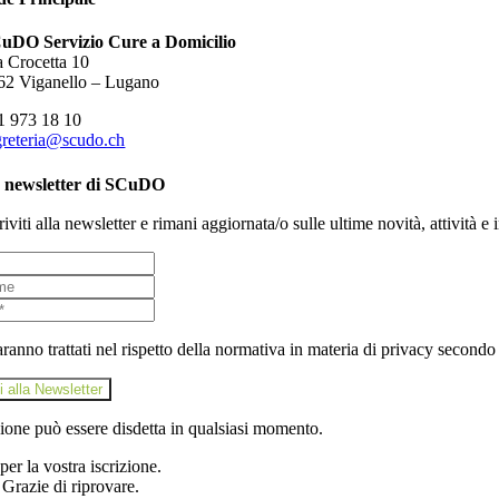
uDO Servizio Cure a Domicilio
a Crocetta 10
62 Viganello – Lugano
1 973 18 10
greteria@scudo.ch
 newsletter di SCuDO
riviti alla newsletter e rimani aggiornata/o sulle ultime novità, attività 
saranno trattati nel rispetto della normativa in materia di privacy secondo 
ti alla Newsletter
zione può essere disdetta in qualsiasi momento.
per la vostra iscrizione.
 Grazie di riprovare.