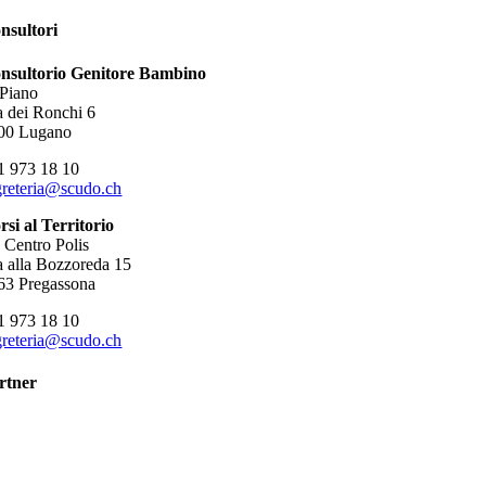
nsultori
nsultorio Genitore Bambino
 Piano
a dei Ronchi 6
00 Lugano
1 973 18 10
greteria@scudo.ch
rsi al Territorio
o Centro Polis
a alla Bozzoreda 15
63 Pregassona
1 973 18 10
greteria@scudo.ch
rtner