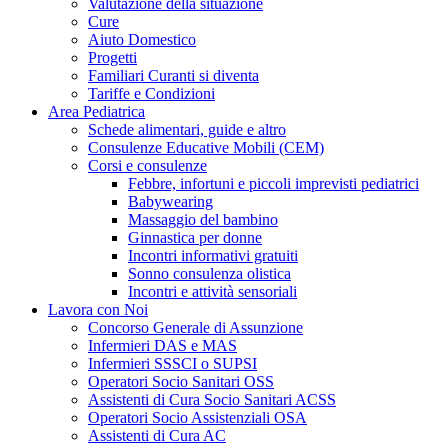
Valutazione della situazione
Cure
Aiuto Domestico
Progetti
Familiari Curanti si diventa
Tariffe e Condizioni
Area Pediatrica
Schede alimentari, guide e altro
Consulenze Educative Mobili (CEM)
Corsi e consulenze
Febbre, infortuni e piccoli imprevisti pediatrici
Babywearing
Massaggio del bambino
Ginnastica per donne
Incontri informativi gratuiti
Sonno consulenza olistica
Incontri e attività sensoriali
Lavora con Noi
Concorso Generale di Assunzione
Infermieri DAS e MAS
Infermieri SSSCI o SUPSI
Operatori Socio Sanitari OSS
Assistenti di Cura Socio Sanitari ACSS
Operatori Socio Assistenziali OSA
Assistenti di Cura AC