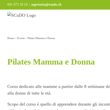
Salta
091 973 18 10
|
segreteria@scudo.ch
al
contenuto
Home
»
Eventi
»
Pilates Mamma e Donna
Pilates Mamma e Donna
Corso dedicato alle mamme a partire dalle 8 settimane dop
alla donne di tutte le età.
Scopo del corso è quello di apprendere durante gli incontr