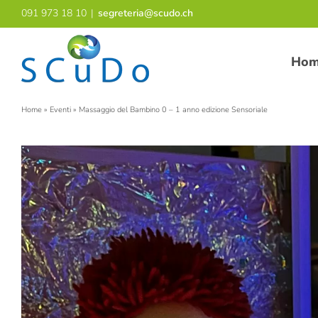
Salta
091 973 18 10
|
segreteria@scudo.ch
al
contenuto
Ho
Home
»
Eventi
»
Massaggio del Bambino 0 – 1 anno edizione Sensoriale