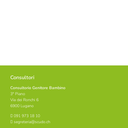
Consultori
Consultorio Genitore Bambino
3° Piano
Via dei Ronchi 6
6900 Lugano
091 973 18 10
segreteria@scudo.ch