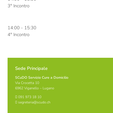
3° Incontro
20 Febbraio 2024
14:00
-
15:30
4° Incontro
Sede Principale
SCuDO Servizio Cure a Domicilio
Via Crocetta 10
6962 Viganello – Lugano
091 973 18 10
segreteria@scudo.ch