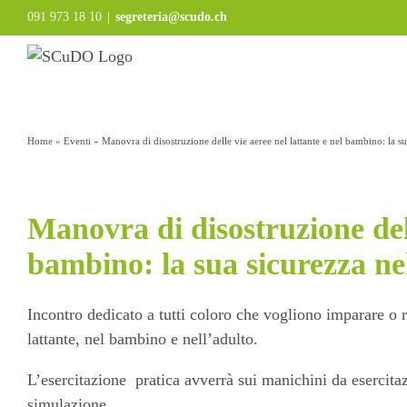
Salta
091 973 18 10
|
segreteria@scudo.ch
al
contenuto
Home
»
Eventi
»
Manovra di disostruzione delle vie aeree nel lattante e nel bambino: la su
Manovra di disostruzione dell
bambino: la sua sicurezza ne
Incontro dedicato a tutti coloro che vogliono imparare o r
lattante, nel bambino e nell’adulto.
L’esercitazione pratica avverrà sui manichini da esercitaz
simulazione.