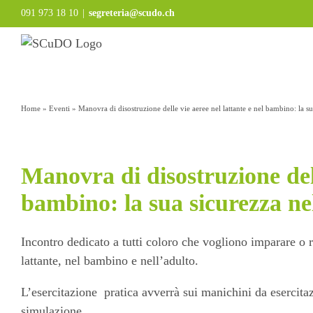
Salta
091 973 18 10
|
segreteria@scudo.ch
al
contenuto
Home
»
Eventi
»
Manovra di disostruzione delle vie aeree nel lattante e nel bambino: la su
Manovra di disostruzione dell
bambino: la sua sicurezza ne
Incontro dedicato a tutti coloro che vogliono imparare o r
lattante, nel bambino e nell’adulto.
L’esercitazione pratica avverrà sui manichini da esercitaz
simulazione.