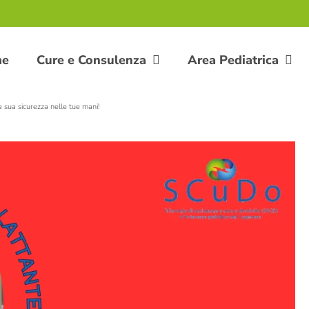
me
Cure e Consulenza
Area Pediatrica
a sua sicurezza nelle tue mani!