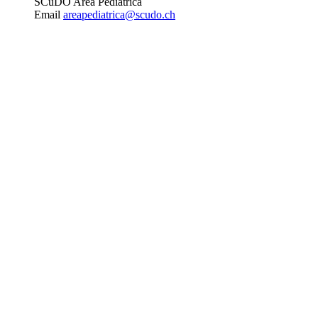
SCuDO Area Pediatrica
Email
areapediatrica@scudo.ch