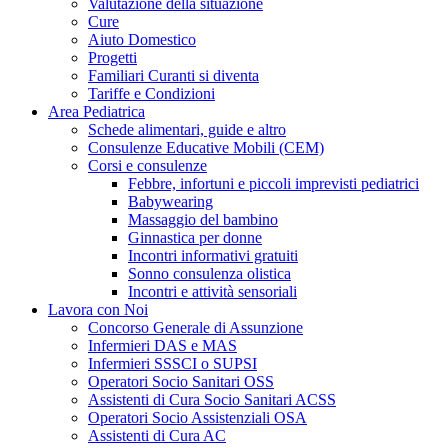
Valutazione della situazione
Cure
Aiuto Domestico
Progetti
Familiari Curanti si diventa
Tariffe e Condizioni
Area Pediatrica
Schede alimentari, guide e altro
Consulenze Educative Mobili (CEM)
Corsi e consulenze
Febbre, infortuni e piccoli imprevisti pediatrici
Babywearing
Massaggio del bambino
Ginnastica per donne
Incontri informativi gratuiti
Sonno consulenza olistica
Incontri e attività sensoriali
Lavora con Noi
Concorso Generale di Assunzione
Infermieri DAS e MAS
Infermieri SSSCI o SUPSI
Operatori Socio Sanitari OSS
Assistenti di Cura Socio Sanitari ACSS
Operatori Socio Assistenziali OSA
Assistenti di Cura AC