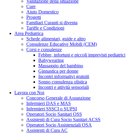
Valutazione della situazione
Cure
Aiuto Domestico
Progetti
Familiari Curanti si diventa
Tariffe e Condizioni
Area Pediatrica
Schede alimentari, guide e altro
Consulenze Educative Mobili (CEM)
Corsi e consulenze
Febbre, infortuni e piccoli imprevisti pediatrici
Babywearing
Massaggio del bambino
Ginnastica per donne
Incontri informativi gratuiti
Sonno consulenza olistica
Incontri e attività sensoriali
Lavora con Noi
Concorso Generale di Assunzione
Infermieri DAS e MAS
Infermieri SSSCI o SUPSI
Operatori Socio Sanitari OSS
Assistenti di Cura Socio Sanitari ACSS
Operatori Socio Assistenziali OSA
Assistenti di Cura AC