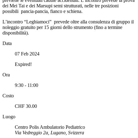
previene le eventuali cadute accidentali. L’incontro prevede la prova
dei Mei Tai e dei Marsupi semi strutturati, nelle tre posizioni
possibili pancia-pancia, fianco e schiena.
L’incontro “Leghiamoci” prevede oltre alla consulenza di gruppo il
noleggio gratuito per 15 giorni dello strumento (fino a termine
disponibilità).
Data
07 Feb 2024
Expired!
Ora
9:30 - 11:00
Costo
CHF 30.00
Luogo
Centro Polis Ambulatorio Pediatrico
Via Vedreggio 2a, Lugano, Svizzera