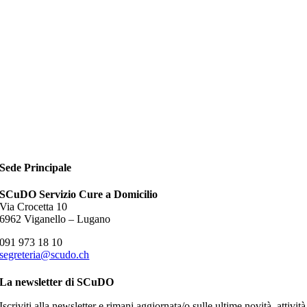
Sede Principale
SCuDO Servizio Cure a Domicilio
Via Crocetta 10
6962 Viganello – Lugano
091 973 18 10
segreteria@scudo.ch
La newsletter di SCuDO
Iscriviti alla newsletter e rimani aggiornata/o sulle ultime novità, attività