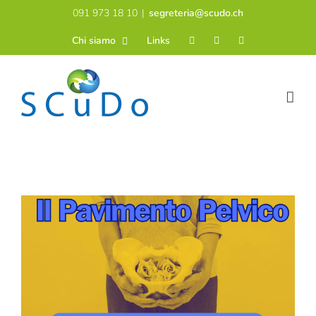
Salta
091 973 18 10
|
segreteria@scudo.ch
al
Chi siamo
Links
contenuto