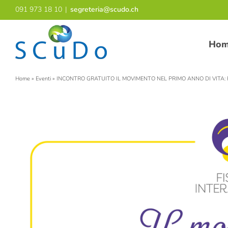
Salta
091 973 18 10
|
segreteria@scudo.ch
al
contenuto
Ho
Home
»
Eventi
»
INCONTRO GRATUITO IL MOVIMENTO NEL PRIMO ANNO DI VITA: 