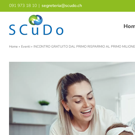
Salta
091 973 18 10
|
segreteria@scudo.ch
al
contenuto
Ho
Home
»
Eventi
»
INCONTRO GRATUITO DAL PRIMO RISPARMIO AL PRIMO MILIONE: il futu