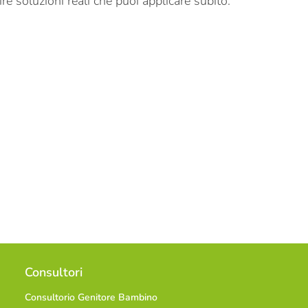
re soluzioni reali che puoi applicare subito.
Consultori
Consultorio Genitore Bambino