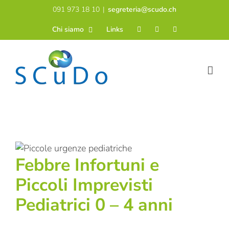
Salta
091 973 18 10
|
segreteria@scudo.ch
al
Chi siamo
Links
contenuto
Febbre Infortuni e
Piccoli Imprevisti
Pediatrici 0 – 4 anni