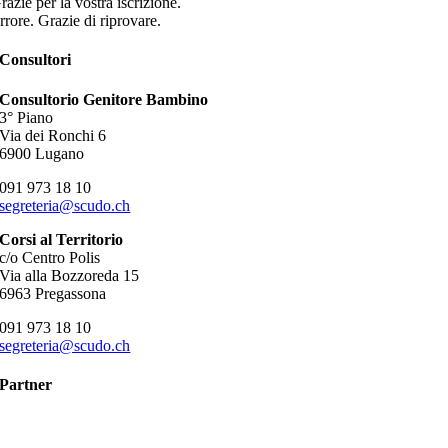
razie per la vostra iscrizione.
rrore. Grazie di riprovare.
Consultori
Consultorio Genitore Bambino
3° Piano
Via dei Ronchi 6
6900 Lugano
091 973 18 10
segreteria@scudo.ch
Corsi al Territorio
c/o Centro Polis
Via alla Bozzoreda 15
6963 Pregassona
091 973 18 10
segreteria@scudo.ch
Partner