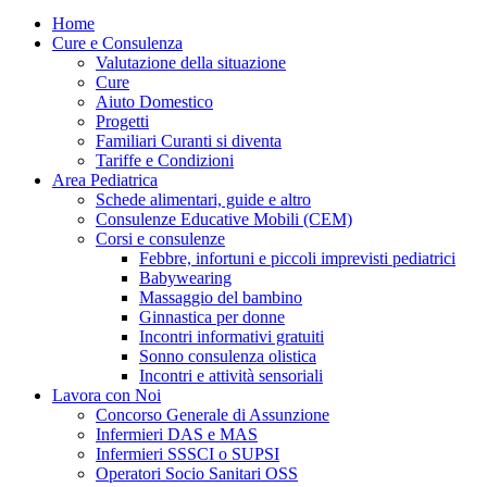
Home
Cure e Consulenza
Valutazione della situazione
Cure
Aiuto Domestico
Progetti
Familiari Curanti si diventa
Tariffe e Condizioni
Area Pediatrica
Schede alimentari, guide e altro
Consulenze Educative Mobili (CEM)
Corsi e consulenze
Febbre, infortuni e piccoli imprevisti pediatrici
Babywearing
Massaggio del bambino
Ginnastica per donne
Incontri informativi gratuiti
Sonno consulenza olistica
Incontri e attività sensoriali
Lavora con Noi
Concorso Generale di Assunzione
Infermieri DAS e MAS
Infermieri SSSCI o SUPSI
Operatori Socio Sanitari OSS