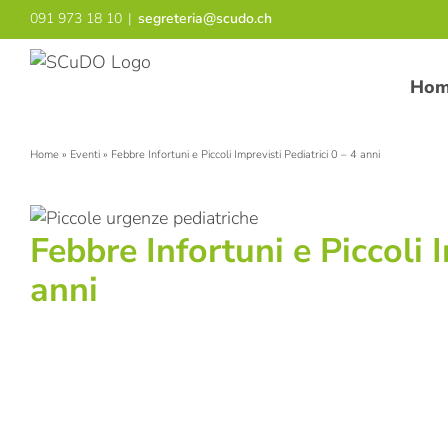
Salta
091 973 18 10
|
segreteria@scudo.ch
al
contenuto
Ho
Home
»
Eventi
»
Febbre Infortuni e Piccoli Imprevisti Pediatrici 0 – 4 anni
Febbre Infortuni e Piccoli I
anni