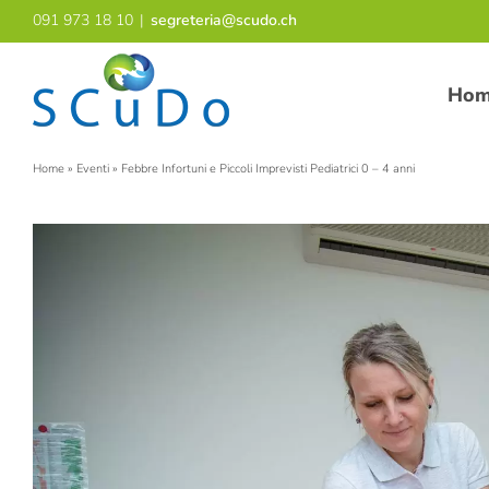
Salta
091 973 18 10
|
segreteria@scudo.ch
al
contenuto
Ho
Home
»
Eventi
»
Febbre Infortuni e Piccoli Imprevisti Pediatrici 0 – 4 anni