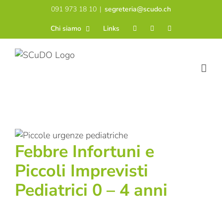
Salta
091 973 18 10
|
segreteria@scudo.ch
al
Chi siamo
Links
contenuto
Febbre Infortuni e
Piccoli Imprevisti
Pediatrici 0 – 4 anni