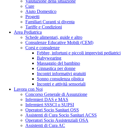
Valutazione della situazione
Cure
Aiuto Domestico
Progetti
Familiari Curanti si diventa
Tariffe e Condizioni
Area Pediatrica
Schede alimentari, guide e altro
Consulenze Educative Mobili (CEM)
Corsi e consulenze
Febbre, infortuni e piccoli imprevisti pediatrici
Babywearing
Massaggio del bambino
Ginnastica per donne
Incontri informativi gratuiti
Sonno consulenza olistica
Incontri e attività sensoriali
Lavora con Noi
Concorso Generale di Assunzione
Infermieri DAS e MAS
Infermieri SSSCI o SUPSI
Operatori Socio Sanitari OSS
Assistenti di Cura Socio Sanitari ACSS
Operatori Socio Assistenziali OSA
Assistenti di Cura AC