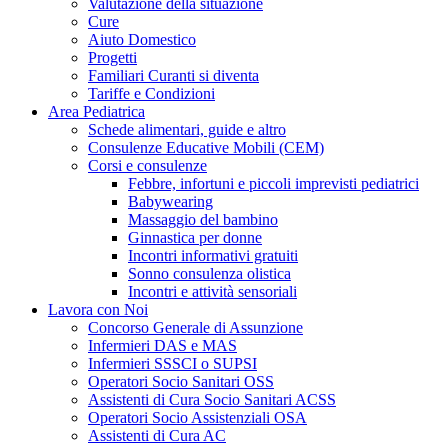
Valutazione della situazione
Cure
Aiuto Domestico
Progetti
Familiari Curanti si diventa
Tariffe e Condizioni
Area Pediatrica
Schede alimentari, guide e altro
Consulenze Educative Mobili (CEM)
Corsi e consulenze
Febbre, infortuni e piccoli imprevisti pediatrici
Babywearing
Massaggio del bambino
Ginnastica per donne
Incontri informativi gratuiti
Sonno consulenza olistica
Incontri e attività sensoriali
Lavora con Noi
Concorso Generale di Assunzione
Infermieri DAS e MAS
Infermieri SSSCI o SUPSI
Operatori Socio Sanitari OSS
Assistenti di Cura Socio Sanitari ACSS
Operatori Socio Assistenziali OSA
Assistenti di Cura AC