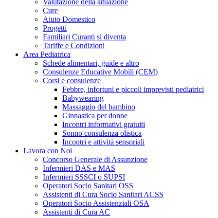
Valutazione della situazione
Cure
Aiuto Domestico
Progetti
Familiari Curanti si diventa
Tariffe e Condizioni
Area Pediatrica
Schede alimentari, guide e altro
Consulenze Educative Mobili (CEM)
Corsi e consulenze
Febbre, infortuni e piccoli imprevisti pediatrici
Babywearing
Massaggio del bambino
Ginnastica per donne
Incontri informativi gratuiti
Sonno consulenza olistica
Incontri e attività sensoriali
Lavora con Noi
Concorso Generale di Assunzione
Infermieri DAS e MAS
Infermieri SSSCI o SUPSI
Operatori Socio Sanitari OSS
Assistenti di Cura Socio Sanitari ACSS
Operatori Socio Assistenziali OSA
Assistenti di Cura AC