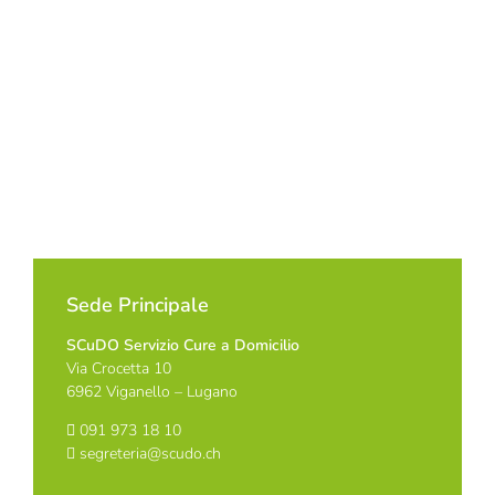
Sede Principale
SCuDO Servizio Cure a Domicilio
Via Crocetta 10
6962 Viganello – Lugano
091 973 18 10
segreteria@scudo.ch