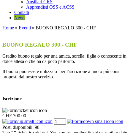
Ausiliari CRS
Apprendisti OSS e ACSS
Contatti
News
Home
»
Eventi
»
BUONO REGALO 300.- CHF
BUONO REGALO 300.- CHF
Gradito buono regalo per una amica, sorella, figlia o conoscente in
dolce attesa o che ha da poco partorito.
Il buono può essere utilizzato per l’iscrizione a uno o più corsi
proposti dal nostro servizio.
Iscrizione
CHF 300.00
Posti disponibili:
98
The
""
ticket is sold out. You can try another ticket or another date.