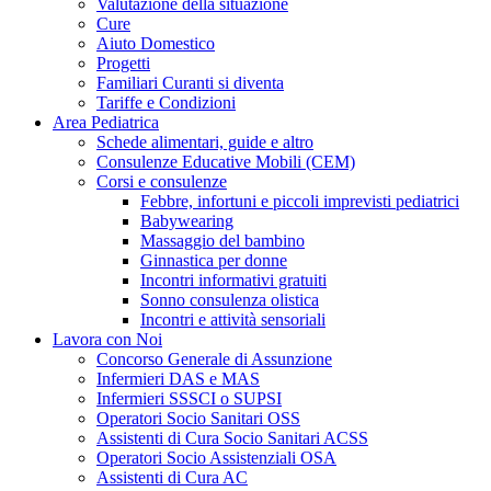
Valutazione della situazione
Cure
Aiuto Domestico
Progetti
Familiari Curanti si diventa
Tariffe e Condizioni
Area Pediatrica
Schede alimentari, guide e altro
Consulenze Educative Mobili (CEM)
Corsi e consulenze
Febbre, infortuni e piccoli imprevisti pediatrici
Babywearing
Massaggio del bambino
Ginnastica per donne
Incontri informativi gratuiti
Sonno consulenza olistica
Incontri e attività sensoriali
Lavora con Noi
Concorso Generale di Assunzione
Infermieri DAS e MAS
Infermieri SSSCI o SUPSI
Operatori Socio Sanitari OSS
Assistenti di Cura Socio Sanitari ACSS
Operatori Socio Assistenziali OSA
Assistenti di Cura AC