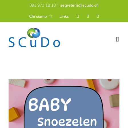
Salta
091 973 18 10
|
segreteria@scudo.ch
al
Chi siamo
Links
contenuto