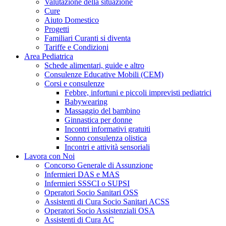
Valutazione della situazione
Cure
Aiuto Domestico
Progetti
Familiari Curanti si diventa
Tariffe e Condizioni
Area Pediatrica
Schede alimentari, guide e altro
Consulenze Educative Mobili (CEM)
Corsi e consulenze
Febbre, infortuni e piccoli imprevisti pediatrici
Babywearing
Massaggio del bambino
Ginnastica per donne
Incontri informativi gratuiti
Sonno consulenza olistica
Incontri e attività sensoriali
Lavora con Noi
Concorso Generale di Assunzione
Infermieri DAS e MAS
Infermieri SSSCI o SUPSI
Operatori Socio Sanitari OSS
Assistenti di Cura Socio Sanitari ACSS
Operatori Socio Assistenziali OSA
Assistenti di Cura AC