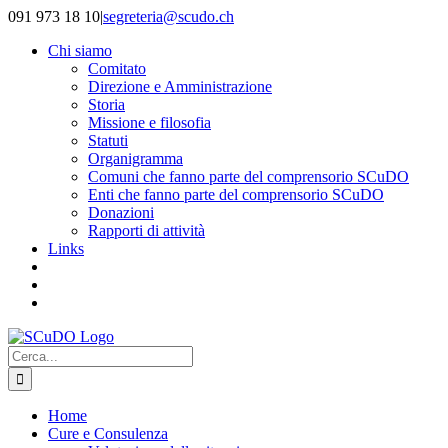
Salta
091 973 18 10
|
segreteria@scudo.ch
al
Chi siamo
contenuto
Comitato
Direzione e Amministrazione
Storia
Missione e filosofia
Statuti
Organigramma
Comuni che fanno parte del comprensorio SCuDO
Enti che fanno parte del comprensorio SCuDO
Donazioni
Rapporti di attività
Links
Cerca
per:
Home
Cure e Consulenza