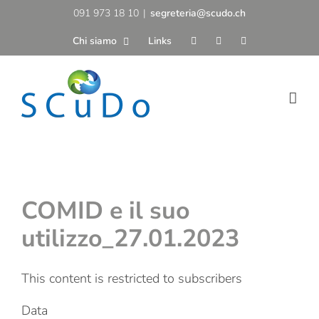
Salta
091 973 18 10
|
segreteria@scudo.ch
al
Chi siamo
Links
contenuto
COMID e il suo
utilizzo_27.01.2023
This content is restricted to subscribers
Data