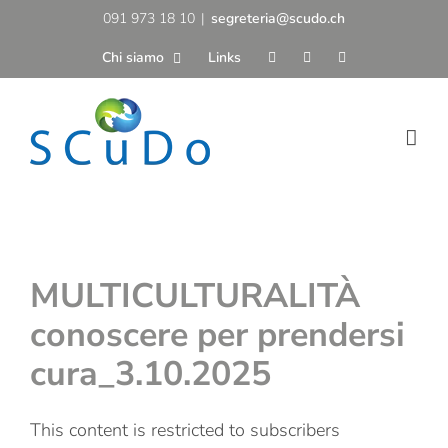
Salta
091 973 18 10
|
segreteria@scudo.ch
al
Chi siamo
Links
contenuto
MULTICULTURALITÀ
conoscere per prendersi
cura_3.10.2025
This content is restricted to subscribers