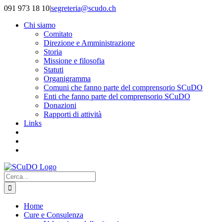
Salta
091 973 18 10
|
segreteria@scudo.ch
al
Chi siamo
contenuto
Comitato
Direzione e Amministrazione
Storia
Missione e filosofia
Statuti
Organigramma
Comuni che fanno parte del comprensorio SCuDO
Enti che fanno parte del comprensorio SCuDO
Donazioni
Rapporti di attività
Links
Cerca
per:
Home
Cure e Consulenza