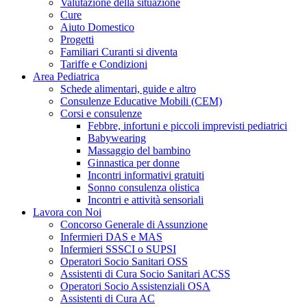
Valutazione della situazione
Cure
Aiuto Domestico
Progetti
Familiari Curanti si diventa
Tariffe e Condizioni
Area Pediatrica
Schede alimentari, guide e altro
Consulenze Educative Mobili (CEM)
Corsi e consulenze
Febbre, infortuni e piccoli imprevisti pediatrici
Babywearing
Massaggio del bambino
Ginnastica per donne
Incontri informativi gratuiti
Sonno consulenza olistica
Incontri e attività sensoriali
Lavora con Noi
Concorso Generale di Assunzione
Infermieri DAS e MAS
Infermieri SSSCI o SUPSI
Operatori Socio Sanitari OSS
Assistenti di Cura Socio Sanitari ACSS
Operatori Socio Assistenziali OSA
Assistenti di Cura AC