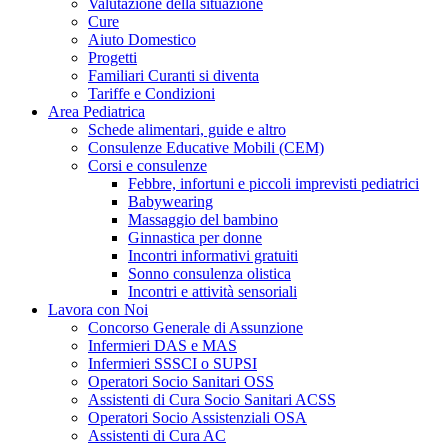
Valutazione della situazione
Cure
Aiuto Domestico
Progetti
Familiari Curanti si diventa
Tariffe e Condizioni
Area Pediatrica
Schede alimentari, guide e altro
Consulenze Educative Mobili (CEM)
Corsi e consulenze
Febbre, infortuni e piccoli imprevisti pediatrici
Babywearing
Massaggio del bambino
Ginnastica per donne
Incontri informativi gratuiti
Sonno consulenza olistica
Incontri e attività sensoriali
Lavora con Noi
Concorso Generale di Assunzione
Infermieri DAS e MAS
Infermieri SSSCI o SUPSI
Operatori Socio Sanitari OSS
Assistenti di Cura Socio Sanitari ACSS
Operatori Socio Assistenziali OSA
Assistenti di Cura AC