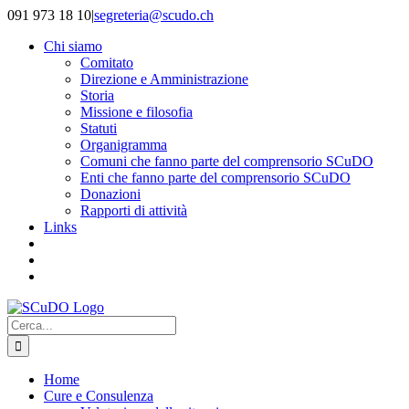
Salta
091 973 18 10
|
segreteria@scudo.ch
al
Chi siamo
contenuto
Comitato
Direzione e Amministrazione
Storia
Missione e filosofia
Statuti
Organigramma
Comuni che fanno parte del comprensorio SCuDO
Enti che fanno parte del comprensorio SCuDO
Donazioni
Rapporti di attività
Links
Cerca
per:
Home
Cure e Consulenza