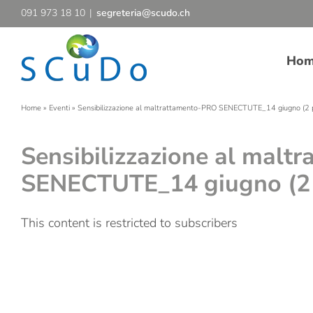
Salta
091 973 18 10
|
segreteria@scudo.ch
al
contenuto
Ho
Home
»
Eventi
»
Sensibilizzazione al maltrattamento-PRO SENECTUTE_14 giugno (2 
Sensibilizzazione al mal
SENECTUTE_14 giugno (2 
This content is restricted to subscribers