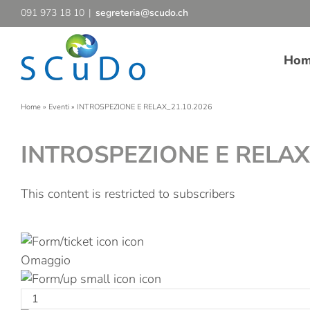
Salta
091 973 18 10
|
segreteria@scudo.ch
al
contenuto
Ho
Home
»
Eventi
»
INTROSPEZIONE E RELAX_21.10.2026
INTROSPEZIONE E RELAX
This content is restricted to subscribers
Iscrizione
Omaggio