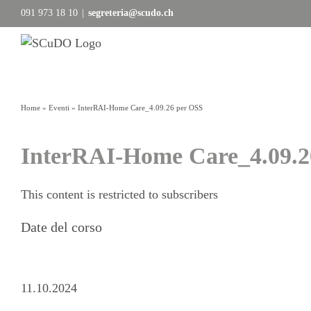
Salta
091 973 18 10
|
segreteria@scudo.ch
al
contenuto
Home
»
Eventi
»
InterRAI-Home Care_4.09.26 per OSS
InterRAI-Home Care_4.09.2
This content is restricted to subscribers
Date del corso
Nuovo giorno
11.10.2024