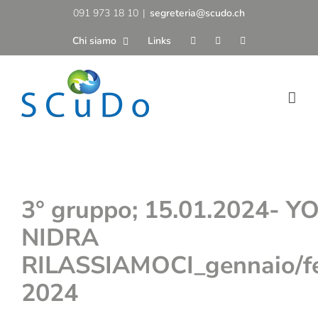
Salta
091 973 18 10
|
segreteria@scudo.ch
al
Chi siamo
Links
contenuto
3° gruppo; 15.01.2024- Y
NIDRA
RILASSIAMOCI_gennaio/f
2024