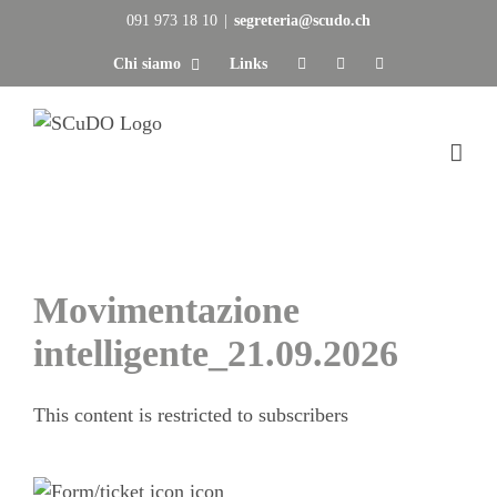
Salta
091 973 18 10
|
segreteria@scudo.ch
al
Chi siamo
Links
contenuto
Movimentazione
intelligente_21.09.2026
This content is restricted to subscribers
Iscrizione