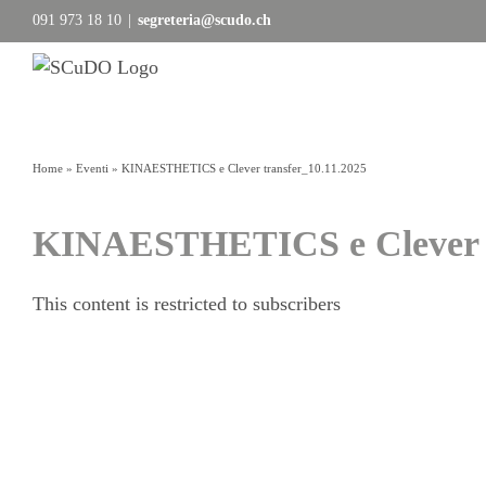
Salta
091 973 18 10
|
segreteria@scudo.ch
al
contenuto
Home
»
Eventi
»
KINAESTHETICS e Clever transfer_10.11.2025
KINAESTHETICS e Clever t
This content is restricted to subscribers