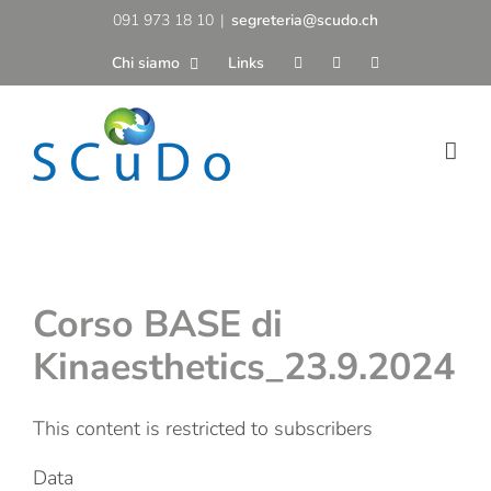
Salta
091 973 18 10
|
segreteria@scudo.ch
al
Chi siamo
Links
contenuto
Corso BASE di
Kinaesthetics_23.9.2024
This content is restricted to subscribers
Data