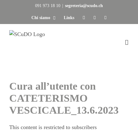
Salta
091 973 18 10
|
segreteria@scudo.ch
al
Chi siamo
Links
contenuto
Cura all’utente con
CATETERISMO
VESCICALE_13.6.2023
This content is restricted to subscribers