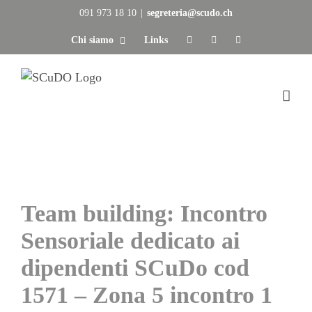
Salta
091 973 18 10
|
segreteria@scudo.ch
al
Chi siamo
Links
contenuto
Team building: Incontro
Sensoriale dedicato ai
dipendenti SCuDo cod
1571 – Zona 5 incontro 1