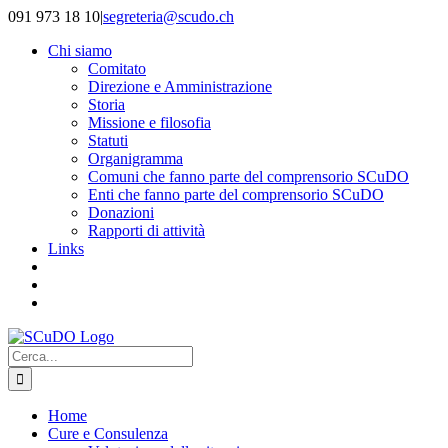
Salta
091 973 18 10
|
segreteria@scudo.ch
al
Chi siamo
contenuto
Comitato
Direzione e Amministrazione
Storia
Missione e filosofia
Statuti
Organigramma
Comuni che fanno parte del comprensorio SCuDO
Enti che fanno parte del comprensorio SCuDO
Donazioni
Rapporti di attività
Links
Cerca
per:
Home
Cure e Consulenza