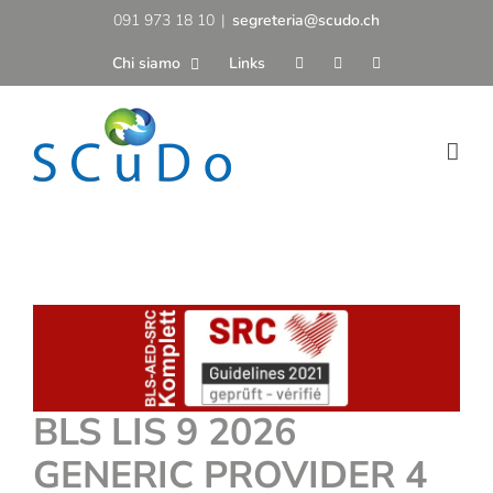
Salta
091 973 18 10
|
segreteria@scudo.ch
al
Chi siamo
Links
contenuto
BLS LIS 9 2026
GENERIC PROVIDER 4